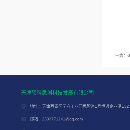
上一篇：
天津联科思创科技发展有限公司
地址：天津西青区学府工业园思智道1号恒通企业港E32
邮箱：2503771241@qq.com