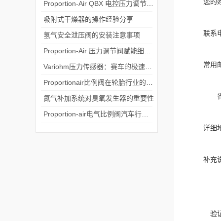
您的
Proportion-Air QBX 电控压力调节器 + F 系列流量变送器闭环检测方案
吸附式干燥器的操作经验分享
联系
氢气安全泄压阀的安装注意事项
Proportion-Air 压力调节阀赋能细胞微生物反应器技术革新
常用
Variohm压力传感器：赛车的极速引擎守护者
Proportionair比例阀在轮胎行业的应用
氮气补加系统对臭氧发生器的重要性
Proportion-air电气比例阀汽车行业闭环控制的应用
详细
补充
验