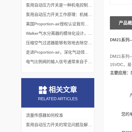
泵用自动压力开关是一种机电控制设备
泵用自动压力开关工作原理：机械与压力的平衡艺术
产品概
美国Proportion-air授权认证我司为中国境内一级代理
Walker气水分离器的模块化设计，便于安装、维护和升级
DM21系列—
压缩空气过滤器能够有效地去除空气中的大量杂质
走进Proportion-air，深化气动领域核心能力
DM21系
电气比例阀的输入信号通常来自于传感器
15VDC
主要应用：
相关文章
RELATED ARTICLES
您的
流量传感器如何校准
泵用自动压力开关的常见问题及解决方法有以下几种