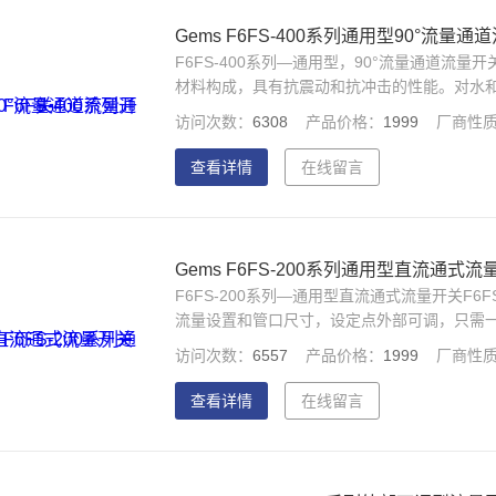
Gems F6FS-400系列通用型90°流量通
F6FS-400系列—通用型，90°流量通道流量开
材料构成，具有抗震动和抗冲击的性能。对水和
400PSI@100℉（37.8℃）。流量低时
访问次数：
6308
产品价格：
1999
厂商性
要应用：泵、压缩机、半导体制造设备、无线
查看详情
在线留言
Gems F6FS-200系列通用型直流通式流
F6FS-200系列—通用型直流通式流量开关F6
流量设置和管口尺寸，设定点外部可调，只需
机、热交换机、感应熔炉、杀菌消毒机等。
访问次数：
6557
产品价格：
1999
厂商性
查看详情
在线留言