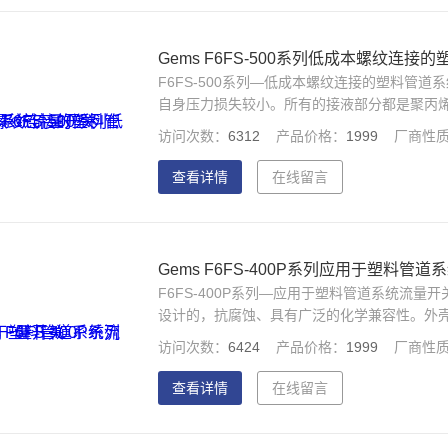
Gems F6FS-500系列低成本螺纹连
F6FS-500系列—低成本螺纹连接的塑料管道
自身压力损失较小。所有的接液部分都是聚丙烯
数化学和温度需求。内装5A继电器，可控制较
访问次数：
6312
产品价格：
1999
厂商性
器、焊接机、激光器等
查看详情
在线留言
Gems F6FS-400P系列应用于塑料管
F6FS-400P系列—应用于塑料管道系统流量开
设计的，抗腐蚀、具有广泛的化学兼容性。外壳
一个活动零件，只需少量的维护工作就能具有很
访问次数：
6424
产品价格：
1999
厂商性
通化学处理场所
查看详情
在线留言