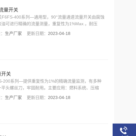
道流量开关
关F6FS-400系列—通用型，90°流量通道流量开关由腐蚀
油可进行精确的流量测量，重复性为1%Max.，耐压
，开关可触发联动电路报警，以保护轴承、齿轮和冷却系统。主
质：
生产厂家
更新日期：
2023-04-18
电发射机等
量开关
FS-200系列—提供重复性为1%的精确流量监测，有多种
一平头螺丝刀，牢固耐用。主要应用：燃料系统、压缩
质：
生产厂家
更新日期：
2023-04-18