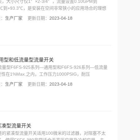
开关，大小尺寸仅1〞×2-3/4〞，流量设置0.10GPM到
-29℃到+93.3℃，是安装在空间非常狭小的应用场合的理想
控、润滑油流量监控、OEM等。
质：
生产厂家
更新日期：
2023-04-18
6系列通用型和低流量型流量开关
低流量型F6FS-925系列—通用型和F6FS-926系列—低流量
1%Max.之内，工作压力1000PSIG，耐压
要应用：半导体处理设备、监控高压润滑系统、水/废物处理系
质：
生产厂家
更新日期：
2023-04-18
的紧凑型流量开关
高压管道的紧凑型流量开关适用100微米的过滤器，对阻塞不太