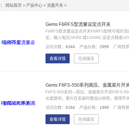
置：
网站首页
>
产品中心
>
流量开关
>
Gems F6RFS型流量设定点开关
F6RFS型流量设定点开关F6RFS型将可视
定，输入电压24VDC或110VAC,设定点精度
流量状态，保护贵重电子设备不受冷却剂停流
访问次数：
6344
产品价格：
2999
厂商性
光合和其它高能管、机械化焊接设备。
查看详情
在线留言
Gems F6FS-550系列高压、金属桨片开
F6FS-550系列—高压、金属桨片开关F6FS
长度提供。桨片在安装时要加以修剪，使得开
生的压降都小于3PSIG。Z大工作压力2000PSI
访问次数：
6184
产品价格：
1999
厂商性
查看详情
在线留言