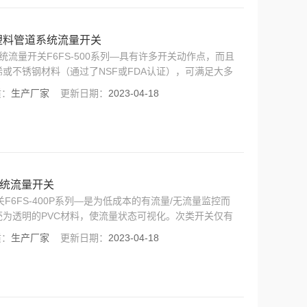
接的塑料管道系统流量开关
系统流量开关F6FS-500系列—具有许多开关动作点，而且
或不锈钢材料（通过了NSF或FDA认证），可满足大多
高负载，如加氯泵等。主要应用：加氯器、净化器、加热
质：
生产厂家
更新日期：
2023-04-18
道系统流量开关
关F6FS-400P系列—是为低成本的有流量/无流量监控而
为透明的PVC材料，使流量状态可视化。次类开关仅有
长的寿命。主要应用：水加热/净化设备、制冷场所、普
质：
生产厂家
更新日期：
2023-04-18