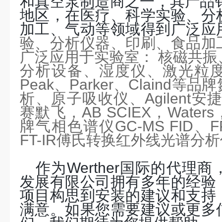
和真空泵制造商之一，其产品销
地区，在医疗、科学实验、分
加工、气动等领域得到广泛应
验、分析仪器、印刷、食品加
广泛应用于实验室
：
核磁共振
分析设备、湿度仪、激光粒
Peak
、
Parker
、
Claind
等品牌
析、原子吸收仪、
Agilent
安
赛默飞，
AB SCIEX
，
Waters
牌气相色谱仪
GC-MS FID、
FT-IR
傅氏转换红外线光谱分析
作为
Werther国际的代
发展有限公司拥有多年的经验
项目构思到安装的建议和支持
满意。如果您需要建议或更多