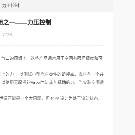
——力压控制
业应用之一——力压控制
：
7738
排气口的
阀组
上。这些产品通常用于空间有限但精度和可
缸上的力， 以测试小型汽车零件的断裂点。底座有一个共
，以使用无摩擦的
气缸施加精确的力。当安装空间很
Airpel
泄漏可能是一个大问题，但
设计为处于流动状态，
MPV