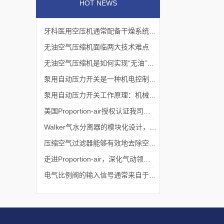
HOT NEWS
牙科医用空压机通常配备干燥系统和多级过滤器
无油空气压缩机面临两大技术难点
无油空气压缩机是如何实现“无油”压缩的?
泵用自动压力开关是一种机电控制设备
泵用自动压力开关工作原理：机械与压力的平衡艺术
美国Proportion-air授权认证我司为中国境内一级代理
Walker气水分离器的模块化设计，便于安装、维护和升级
压缩空气过滤器能够有效地去除空气中的大量杂质
走进Proportion-air，深化气动领域核心能力
电气比例阀的输入信号通常来自于传感器