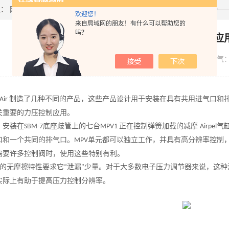
置：
网站首页
>
技术文章
> Proportionair比例阀在半导体行业应用之一
欢迎您！
来自局域网的朋友！有什么可以帮助您的
吗？
Proportionair比例阀在半导体行
发布日期：
2022-05-18
浏览人气
制造了几种不同的产品，这些产品设计用于安装在具有共用进气口和
-Air
关重要的力压控制应用。
，安装在
底座歧管上的七台
正在控制弹簧加载的减摩
气
SBM-7
MPV1
Airpel
口和一个共同的排气口。
单元都可以独立工作，并具有高分辨率控制
MPV
需要许多控制阀时，使用这些特别有利。
的无摩擦特性要求它
泄漏
少量。对于大多数电子压力调节器来说，这种
“
"
实际上有助于提高压力控制分辨率。