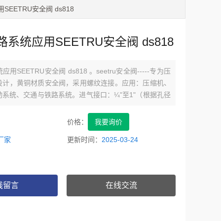
SEETRU安全阀 ds818
系统应用SEETRU安全阀 ds818
SEETRU安全阀 ds818 。seetru安全阀-----专为压
设计，黄铜材质安全阀，采用螺纹连接。应用：压缩机、
系统、交通与铁路系统。进气接口：¼"至1"（根据孔径
作温度：-60°C至+200°C（根据密封材料而定），压力
50.9bar（根据孔径大小而定）
价格：
我要询价
厂家
更新时间：
2025-03-24
线留言
在线交流