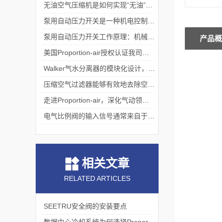
无油空气压缩机是如何实现“无油”压缩的?
泵用自动压力开关是一种机电控制设备
泵用自动压力开关工作原理：机械与压力的平衡艺术
产品概
美国Proportion-air授权认证我司为中国境内一级代理
Walker气水分离器的模块化设计，便于安装、维护和升级
压缩空气过滤器能够有效地去除空气中的大量杂质
走进Proportion-air，深化气动领域核心能力
电气比例阀的输入信号通常来自于传感器
相关文章
RELATED ARTICLES
SEETRU安全阀的安装要点