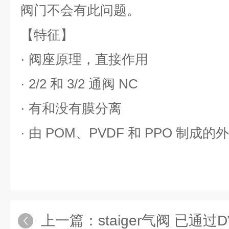
阀门不会有
此问题。
【特征】
·
阀座原理，直接作用
·
2/2
和
3/2
通阀
NC
·
有和没有膜分离
·
由
POM
、
PVDF
和
PPO
制成的外
上一篇：
staiger气阀 已通过D