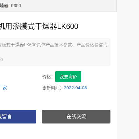
器LK600
机用渗膜式干燥器LK600
膜式干燥器LK600具体产品技术参数、产品价格请咨询
0
00
50
价格：
我要询价
00
厂家
更新时间：
2022-04-08
00
00
00
00
线留言
在线交流
050
500
050