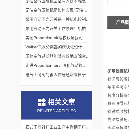
无油空气压缩机面临两大技术难点
无油空气压缩机是如何实现“无油”压缩的?
泵用自动压力开关是一种机电控制设备
产品概
泵用自动压力开关工作原理：机械与压力的平衡艺术
美国Proportion-air授权认证我司为中国境内一级代理
Walker气水分离器的模块化设计，便于安装、维护和升级
压缩空气过滤器能够有效地去除空气中的大量杂质
走进Proportion-air，深化气动领域核心能力
矿用挖掘机用
电气比例阀的输入信号通常来自于传感器
封闭母线微
舶用呼吸空
粒度分析仪
相关文章
晶圆深微孔
RELATED ARTICLES
斜臂式收放
高温接触角
膜式干燥器在工业生产中得到了广泛应用
实验室核磁