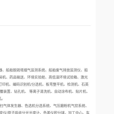
000
路器、船舶脱硫塔烟气监测系统、船舶废气排放监测仪、船
装机、药品输送、环境实验舱、高低温环境试验箱、激光
打印机、编码识别机/分选机、板弯整平机、检测机、石英
覆装置、钻孔机、 等离子清洗机、自动涂布机、贴片机、
机。
吹扫气体发生器、色选机分选系统、气压磨粉机气控系统、
流变仪/原子吸收分光光度计、色差仪积分球、加工中心、车