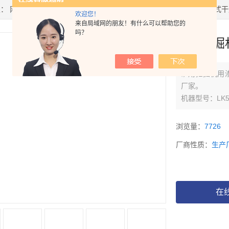
置：
网站首页
>
产品中心
>
干燥器
>
膜式干燥器
> 矿用挖掘机用渗膜式干燥
欢迎您！
来自局域网的朋友！有什么可以帮助您的
吗？
矿用挖掘
矿用挖掘机用渗
厂家。
机器型号：LK5
机器型号：LK1
机器型号：LK1
浏览量：
7726
机器型号：LK2
厂商性质：
生产
机器型号：LK3
机器型号：LK4
机器型号：LK6
机器型号：LK8
在
机器型号：LK1
机器型号：LK1
机器型号：LK2