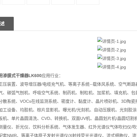
机器型号：LK3
述
渗膜式干燥器LK600
应用行业：
正压装置、波导增压器/电缆充气机、等离子系统--载体风系统、空气断
气、碳弧气刨机、呼吸空气系统、制药机、制粒机、加浆机、填充机、包
分散系统、VOCs在线监测系统、密度计、黏度计、晶片喷砂机、3D陶瓷
加工设备、均胶机、棕片显影机、曝光机/光刻机、自动压膜机、光刻胶涂
板机、单片晶圆清洗、CVD、转换机、双面UV机、晶圆划片机/晶圆切割
测量仪、折光仪、饮料分析系统、气体发生器、红外光谱仪气体吹扫仪/
配套NMR、等离子体原子发射光谱仪/X射线荧光光谱仪、流式细胞仪、