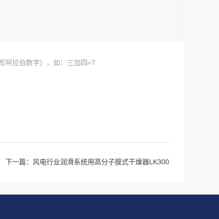
写阿拉伯数字），如：三加四=7
下一篇：
风电行业润滑系统用高分子膜式干燥器LK300