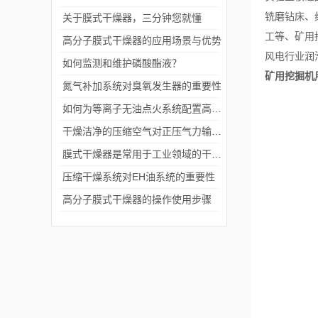
铣磨钻床、
关于膜式干燥器，三分钟您就懂
工等、矿用
高分子膜式干燥器的应用场景与优势
风电行业润
如何监测和维护磷酸酯液？
矿用挖掘机用
氮气补加系统对臭氧发生器的重要性
如何为等离子无油点火系统配置高效洁净的载风系统？
干燥洁净的压缩空气对正压气力输送系统的重要性
膜式干燥器是常用于工业领域的干燥设备
压缩干燥系统对EH油系统的重要性
高分子膜式干燥器的操作使用步骤