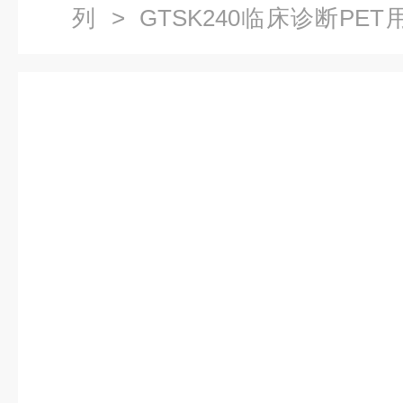
列
> GTSK240临床诊断PE
列